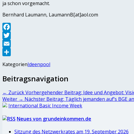
ja schon vorgemacht.
Bernhard Laumann, LaumannB[at]aol.com
Facebook
Twitter
Email
Teilen
Kategorien
Ideenpool
Beitragsnavigation
← Zurück
Vorhergehender Beitrag:
Idee und Angebot: Vis
Weiter →
Nächster Beitrag:
Täglich jemanden auf’s BGE a
International Basic Income Week
Neues von grundeinkommen.de
Sitzung des Netzwerkrates am 19. September 2026