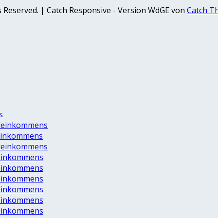
hts Reserved. | Catch Responsive - Version WdGE von
Catch T
s
ndeinkommens
deinkommens
ndeinkommens
deinkommens
deinkommens
deinkommens
deinkommens
deinkommens
deinkommens