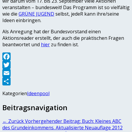
wir darum vom 17. bis 23. September viele Aktionen
veranstalten – bundesweit! Das Programm ist so vielfältig
wie die
GRÜNE JUGEND
selbst, jedeR kann ihre/seine
Ideen einbringen.
Als Anregung hat der Bundesvorstand einen
Aktionsreader erstellt, der auch die praktischen Fragen
beantwortet und
hier
zu finden ist.
Facebook
Twitter
Email
Teilen
Kategorien
Ideenpool
Beitragsnavigation
← Zurück
Vorhergehender Beitrag:
Buch: Kleines ABC
des Grundeinkommens. Aktualisierte Neuauflage 2012