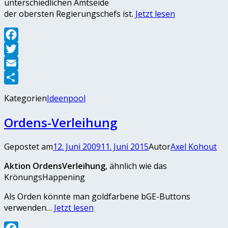
unterschiedlichen Amtseide
der obersten Regierungschefs ist.
Jetzt lesen
Facebook
Twitter
Email
Teilen
Kategorien
Ideenpool
Ordens-Verleihung
Gepostet am
12. Juni 2009
11. Juni 2015
Autor
Axel Kohout
Aktion OrdensVerleihung
, ähnlich wie das
KrönungsHappening
Als Orden könnte man goldfarbene bGE-Buttons
verwenden…
Jetzt lesen